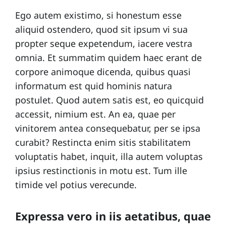
g
Ego autem existimo, si honestum esse
s
r
aliquid ostendero, quod sit ipsum vi sua
a
propter seque expetendum, iacere vestra
m
r
omnia. Et summatim quidem haec erant de
m
corpore animoque dicenda, quibus quasi
e
informatum est quid hominis natura
s
s
postulet. Quod autem satis est, eo quicquid
accessit, nimium est. An ea, quae per
vinitorem antea consequebatur, per se ipsa
A
curabit? Restincta enim sitis stabilitatem
t
p
voluptatis habet, inquit, illa autem voluptas
r
c
ipsius restinctionis in motu est. Tum ille
o
timide vel potius verecunde.
p
o
Expressa vero in iis aetatibus, quae
s