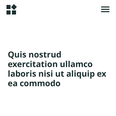
A
cc
u
e
ei
l
l
Quis nostrud
exercitation ullamco
s
L
laboris nisi ut aliquip ex
e
r
ea commodo
s
p
r
r
o