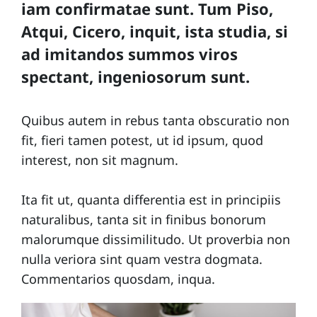
iam confirmatae sunt. Tum Piso,
Atqui, Cicero, inquit, ista studia, si
C
ad imitandos summos viros
o
spectant, ingeniosorum sunt.
n
t
Quibus autem in rebus tanta obscuratio non
a
fit, fieri tamen potest, ut id ipsum, quod
ct
interest, non sit magnum.
Ita fit ut, quanta differentia est in principiis
naturalibus, tanta sit in finibus bonorum
malorumque dissimilitudo. Ut proverbia non
nulla veriora sint quam vestra dogmata.
Commentarios quosdam, inqua.